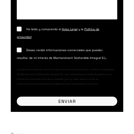
He leído y comprendo el
Aviso Legal
y la
Política de
privacidad
Deseo recibir informaciones comerciales que puedan
resultar de mi interés de Manteniment Sostenible Integral S.L.
Los datos incluidos en este formulario serán incorporados en un fichero titularidad
de Manteniment Sostenible Integral S.L. con la finalidad principal de gestionar su
interés por los productos de la empresa y en su caso, para el envío de
comunicaciones comerciales de Manteniment Sostenible Integral S.L.