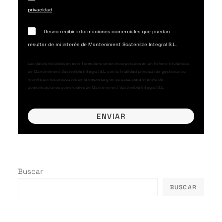
privacidad
Deseo recibir informaciones comerciales que puedan
resultar de mi interés de Manteniment Sostenible Integral S.L.
Los datos incluidos en este formulario serán incorporados en un fichero titularidad
de Manteniment Sostenible Integral S.L. con la finalidad principal de gestionar su
interés por los productos de la empresa y en su caso, para el envío de
comunicaciones comerciales de Manteniment Sostenible Integral S.L.
Buscar
BUSCAR