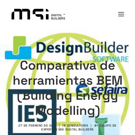
PLATAFORMA
SECTORES
Comparativa de
ACADEMY
herramientas BEM
I+D+i
NOSOTROS
(Building Energy
CASOS DE ÉXITO
Modelling)
CONTACTO
27 DE FEBRERO DE 2018
|
IN
CONSULTORÍA
|
BY
EQUIPO DE
Search
EXPERTOS MSI DIGITAL BUILDERS