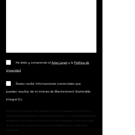
He leído y comprendo el
Aviso Legal
y la
Política de
privacidad
Deseo recibir informaciones comerciales que
puedan resultar de mi interés de Manteniment Sostenible
Integral S.L.
Los datos incluidos en este formulario serán incorporados en un fichero
titularidad de Manteniment Sostenible Integral S.L. con la finalidad principal
de gestionar su interés por los productos de la empresa y en su caso, para
el envío de comunicaciones comerciales de Manteniment Sostenible
Integral S.L.