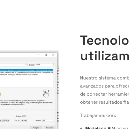
Tecnolo
utiliza
Nuestro sistema combi
avanzados para ofrecer
de conectar herramien
obtener resultados fia
Trabajamos con:
Modelado BIM
como b