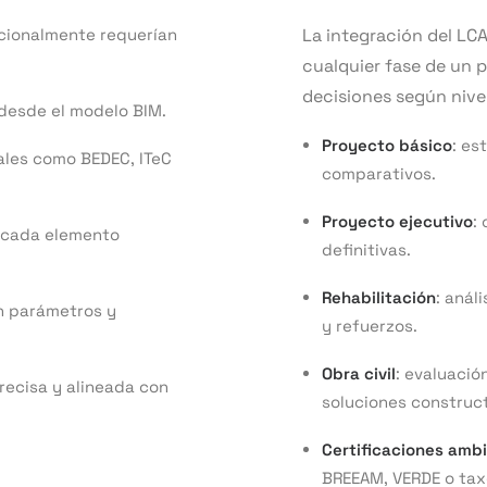
icionalmente requerían
La integración del LC
cualquier fase de un 
decisiones según nivel
desde el modelo BIM.
Proyecto básico
: es
les como BEDEC, ITeC
comparativos.
Proyecto ejecutivo
:
 cada elemento
definitivas.
Rehabilitación
: anál
n parámetros y
y refuerzos.
Obra civil
: evaluaci
recisa y alineada con
soluciones construct
Certificaciones amb
BREEAM, VERDE o ta