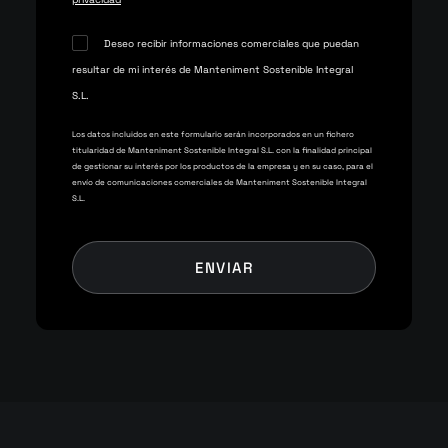
Deseo recibir informaciones comerciales que puedan
resultar de mi interés de Manteniment Sostenible Integral
S.L.
Los datos incluidos en este formulario serán incorporados en un fichero
titularidad de Manteniment Sostenible Integral S.L. con la finalidad principal
de gestionar su interés por los productos de la empresa y en su caso, para el
envío de comunicaciones comerciales de Manteniment Sostenible Integral
S.L.