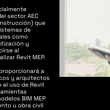
cialmente
del sector AEC
onstrucción) que
sistemas de
tales como
atización y
irse al
lizar Revit MEP.
proporcionará a
icos y arquitectos
 el uso de Revit
ramientas
 modelos BIM MEP
nto u obra civil