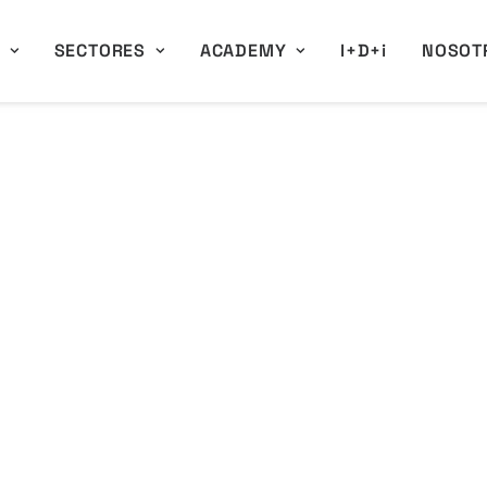
A
SECTORES
ACADEMY
I+D+i
NOSOT
ado
ientos
 modelos de
t MEP, tanto
léctricas.