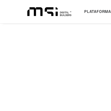
PLATAFORM
Revit MEP Avanz
(Presencial)
Curso para adquirir los conocim
necesarios a la hora de realizar
complejidad media-alta con Revi
instalaciones mecánicas cómo e
PRECIO: 400€