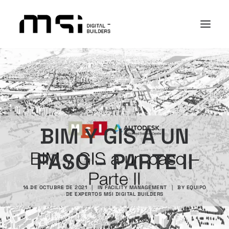
PLATAFORMA
SECTORES
ACADEMY
BIM Y GIS A UN
I+D+i
NOSOTROS
PASO – PARTE II
CASOS DE ÉXITO
CONTACTO
14 DE OCTUBRE DE 2021
|
IN
FACILITY MANAGEMENT
|
BY
EQUIPO
DE EXPERTOS MSI DIGITAL BUILDERS
Search