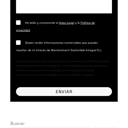
He leído y comprendo el
Aviso Legal
y la
Política de
privacidad
Deseo recibir informaciones comerciales que puedan
resultar de mi interés de Manteniment Sostenible Integral S.L.
Los datos incluidos en este formulario serán incorporados en un fichero titularidad
de Manteniment Sostenible Integral S.L. con la finalidad principal de gestionar su
interés por los productos de la empresa y en su caso, para el envío de
comunicaciones comerciales de Manteniment Sostenible Integral S.L.
Buscar