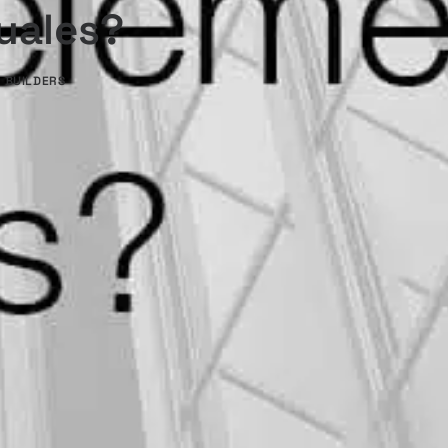
uales?
L BUILDERS