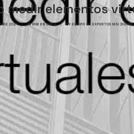
 medir elementos virt
O DE 2021
|
IN
BIM EN OBRA
|
BY
EQUIPO DE EXPERTOS MSI DIGITA