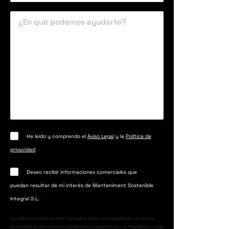
He leído y comprendo el
Aviso Legal
y la
Política de
privacidad
Deseo recibir informaciones comerciales que
puedan resultar de mi interés de Manteniment Sostenible
Integral S.L.
Los datos incluidos en este formulario serán incorporados en un fichero
titularidad de Manteniment Sostenible Integral S.L. con la finalidad principal