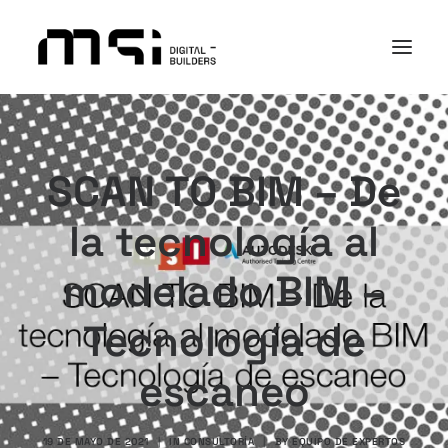
PLATAFORMA
SCAN TO BIM – De
SECTORES
ACADEMY
la tecnología al
I+D+i
modelado BIM –
NOSOTROS
CASOS DE ÉXITO
Tecnología de
CONTACTO
escaneo
Search
19 DE MAYO DE 2021
|
IN
CONSULTORÍA
|
BY
EQUIPO DE EXPERTOS