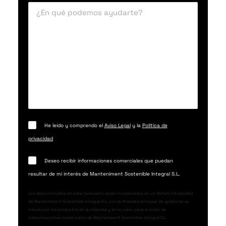
He leído y comprendo el
Aviso Legal
y la
Política de
privacidad
Deseo recibir informaciones comerciales que puedan
resultar de mi interés de Manteniment Sostenible Integral S.L.
Los datos incluidos en este formulario serán incorporados en un fichero titularidad
de Manteniment Sostenible Integral S.L. con la finalidad principal de gestionar su
interés por los productos de la empresa y en su caso, para el envío de
comunicaciones comerciales de Manteniment Sostenible Integral S.L.