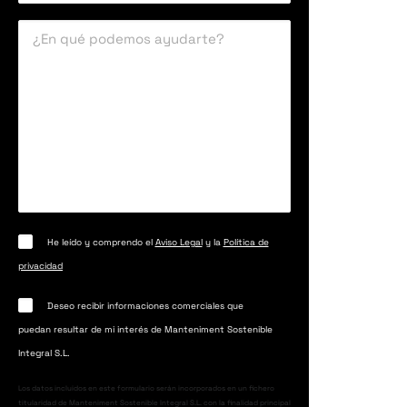
He leído y comprendo el
Aviso Legal
y la
Política de
privacidad
Deseo recibir informaciones comerciales que
puedan resultar de mi interés de Manteniment Sostenible
Integral S.L.
Los datos incluidos en este formulario serán incorporados en un fichero
titularidad de Manteniment Sostenible Integral S.L. con la finalidad principal