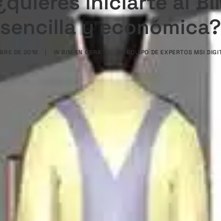
¿quieres iniciarte al B
sencilla y económica?
MBRE DE 2018
|
IN
BIM EN OBRA
|
BY
EQUIPO DE EXPERTOS MSI DIGI