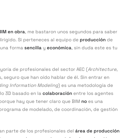
BIM en obra
, me bastaron unos segundos para saber
dirigido. Si perteneces al equipo de
producción
de
e una forma
sencilla
y
económica
, sin duda este es tu
oría de profesionales del sector AEC (
Architecture
,
s, seguro que han oído hablar de él. Sin entrar en
ding Information Modeling
) es una metodología de
elo 3D basado en la
colaboración
entre los agentes
 porque hay que tener claro que BIM
no
es una
programa de modelado, de coordinación, de gestión
an parte de los profesionales del
área de producción