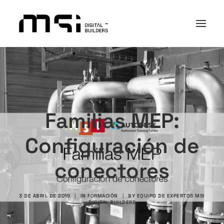
PLATAFORMA
SECTORES
ACADEMY
Familias MEP:
I+D+i
Configuración de
NOSOTROS
CASOS DE ÉXITO
conectores
CONTACTO
3 DE ABRIL DE 2019
|
IN
FORMACIÓN
|
BY
EQUIPO DE EXPERTOS MSI
DIGITAL BUILDERS
Search