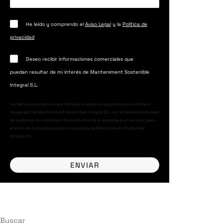
He leído y comprendo el
Aviso Legal
y la
Política de
privacidad
Deseo recibir informaciones comerciales que
puedan resultar de mi interés de Manteniment Sostenible
Integral S.L.
Los datos incluidos en este formulario serán incorporados en un fichero
titularidad de Manteniment Sostenible Integral S.L. con la finalidad principal
de gestionar su interés por los productos de la empresa y en su caso, para
el envío de comunicaciones comerciales de Manteniment Sostenible
Integral S.L.
Buscar