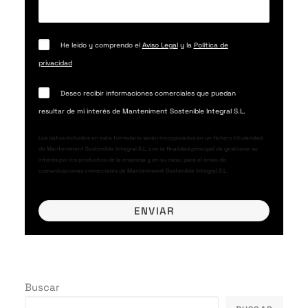
He leído y comprendo el
Aviso Legal
y la
Política de
privacidad
Deseo recibir informaciones comerciales que puedan
resultar de mi interés de Manteniment Sostenible Integral S.L.
Los datos incluidos en este formulario serán incorporados en un fichero titularidad
de Manteniment Sostenible Integral S.L. con la finalidad principal de gestionar su
interés por los productos de la empresa y en su caso, para el envío de
comunicaciones comerciales de Manteniment Sostenible Integral S.L.
Buscar