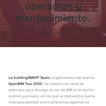
operación y
mantenimiento.
22 DE ABRIL DE 2022
|
IN
NOTICIAS
|
BY
EQUIPO DE EXPERTOS MSI
DIGITAL BUILDERS
La buildingSMART Spain
, organizadora del evento
OpenBIM Tour 2022
, ha creado una serie de
webinars para divulgar el uso de BIM en el sector
público y privado, en los que se demuestra que la
interoperabilidad entre diferentes agentes es