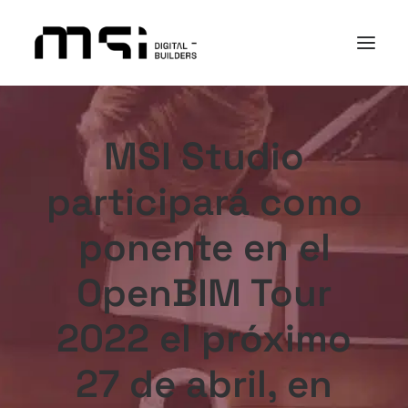
PLATAFORMA
MSI Studio
SECTORES
participará como
ACADEMY
I+D+i
ponente en el
NOSOTROS
OpenBIM Tour
CASOS DE ÉXITO
CONTACTO
2022 el próximo
27 de abril, en
Search