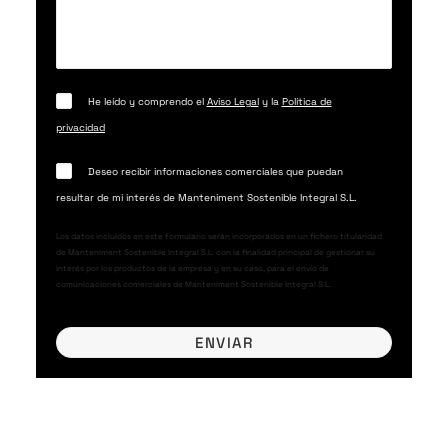
He leído y comprendo el
Aviso Legal
y la
Política de
privacidad
Deseo recibir informaciones comerciales que puedan
resultar de mi interés de Manteniment Sostenible Integral S.L.
Los datos incluidos en este formulario serán incorporados en un fichero titularidad
de Manteniment Sostenible Integral S.L. con la finalidad principal de gestionar su
interés por los productos de la empresa y en su caso, para el envío de
comunicaciones comerciales de Manteniment Sostenible Integral S.L.