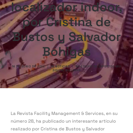
localizador indoor,
por Cristina de
Bustos y Salvador
Bohigas
14 DE JUNIO DE 2022
|
IN
NOTICIAS
|
BY
EQUIPO DE EXPERTOS MSI
DIGITAL BUILDERS
La Revista Facility Management & Services, en su
número 28, ha publicado un interesante artículo
realizado por Cristina de Bustos y Salvador