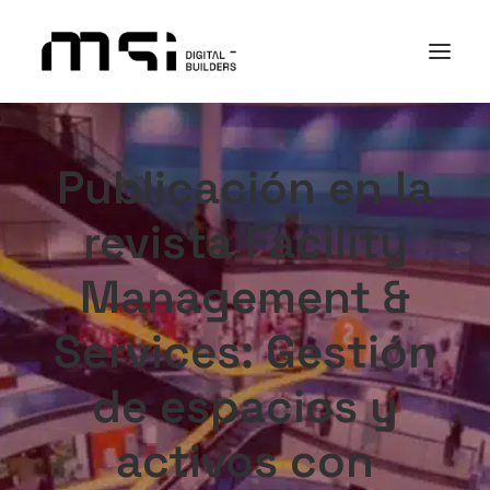
PLATAFORMA
Publicación en la
SECTORES
revista Facility
ACADEMY
I+D+i
Management &
NOSOTROS
Services: Gestión
CASOS DE ÉXITO
CONTACTO
de espacios y
activos con
Search