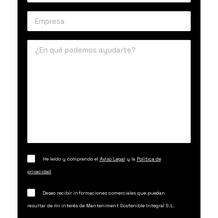
He leído y comprendo el
Aviso Legal
y la
Política de
privacidad
Deseo recibir informaciones comerciales que puedan
resultar de mi interés de Manteniment Sostenible Integral S.L.