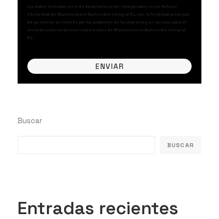
Los datos incluidos en este formulario serán incorporados en un fichero
titularidad de Manteniment Sostenible Integral S.L. con la finalidad principal
de gestionar su interés por los productos de la empresa y en su caso, para el
envío de comunicaciones comerciales de Manteniment Sostenible Integral
S.L.
Buscar
BUSCAR
Entradas recientes