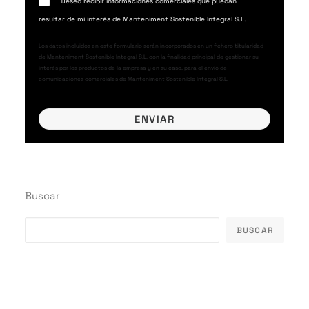
Deseo recibir informaciones comerciales que puedan
resultar de mi interés de Manteniment Sostenible Integral S.L.
Los datos incluidos en este formulario serán incorporados en un fichero titularidad
de Manteniment Sostenible Integral S.L. con la finalidad principal de gestionar su
interés por los productos de la empresa y en su caso, para el envío de
comunicaciones comerciales de Manteniment Sostenible Integral S.L.
Buscar
BUSCAR