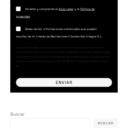
He leído y comprendo el
Aviso Legal
y la
Política de
privacidad
Deseo recibir informaciones comerciales que puedan
resultar de mi interés de Manteniment Sostenible Integral S.L.
Los datos incluidos en este formulario serán incorporados en un fichero
titularidad de Manteniment Sostenible Integral S.L. con la finalidad principal
de gestionar su interés por los productos de la empresa y en su caso, para el
envío de comunicaciones comerciales de Manteniment Sostenible Integral
S.L.
Buscar
BUSCAR