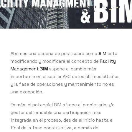
14 DE FEBRERO DE 2018
|
IN
FACILITY MANAGEMENT
|
BY
EQUIPO
DE EXPERTOS MSI DIGITAL BUILDERS
Abrimos una cadena de post sobre como
BIM
está
modificando y modificará el concepto de
Facility
Management
BIM
supone el cambio más
importante en el sector AEC de los últimos 50 años
y la fase de operaciones y mantenimiento no es
una excepción.
Es más, el potencial BIM ofrece al propietario y/o
gestor del inmueble una participación más
integrada en el proceso, des de el inicio hasta el
final de la fase constructiva, a demás de