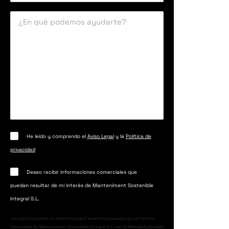
He leído y comprendo el
Aviso Legal
y la
Política de
privacidad
Deseo recibir informaciones comerciales que
puedan resultar de mi interés de Manteniment Sostenible
Integral S.L.
Los datos incluidos en este formulario serán incorporados en un fichero
titularidad de Manteniment Sostenible Integral S.L. con la finalidad principal